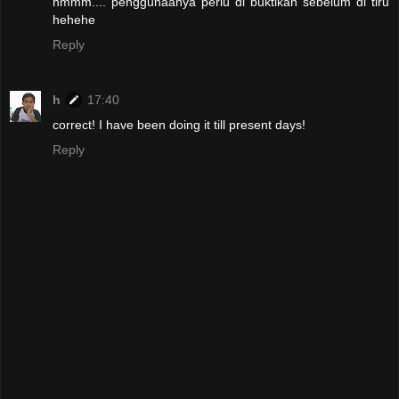
hmmm.... penggunaanya perlu di buktikan sebelum di tiru
hehehe
Reply
h
17:40
correct! I have been doing it till present days!
Reply